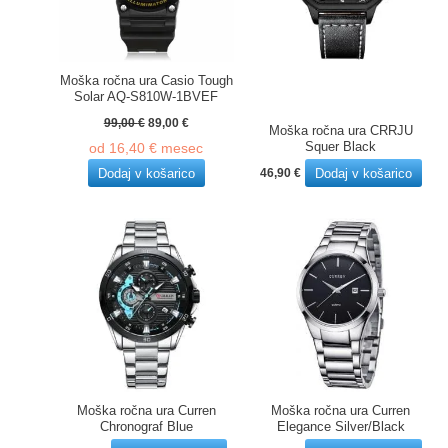
Moška ročna ura Casio Tough
Solar AQ-S810W-1BVEF
Izvirna
Trenutna
99,00
€
89,00
€
Moška ročna ura CRRJU
cena
cena
Squer Black
od
16,40
€
mesec
je
je:
bila:
89,00 €.
Dodaj v košarico
Dodaj v košarico
46,90
€
99,00 €.
Moška ročna ura Curren
Moška ročna ura Curren
Chronograf Blue
Elegance Silver/Black