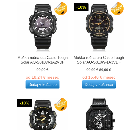
-10%
Moška ročna ura Casio Tough
Moška ročna ura Casio Tough
Solar AQ-S810W-1A2VDF
Solar AQ-S810W-1A3VDF
Izvirna
Trenutna
99,00
€
99,00
€
89,00
€
cena
cena
od
18,24
€
mesec
od
16,40
€
mesec
je
je:
bila:
89,00 €.
Dodaj v košarico
Dodaj v košarico
99,00 €.
-10%