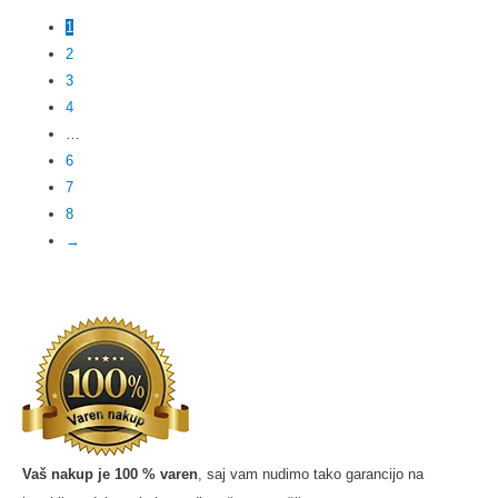
1
2
3
4
…
6
7
8
→
Vaš nakup je 100 % varen
, saj vam nudimo tako garancijo na