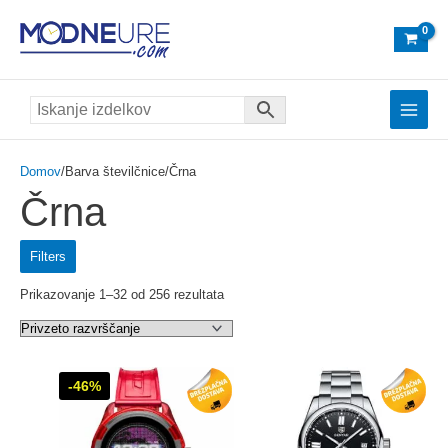
Skip
to
content
Main
Menu
Domov
/Barva številčnice/Črna
Črna
Filters
Prikazovanje 1–32 od 256 rezultata
-46%