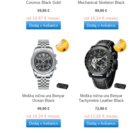
Cosmos Black Gold
Mechanical Skeleton Black
59,90
€
99,90
€
od
10,87
€
mesec
od
18,24
€
mesec
Dodaj v košarico
Dodaj v košarico
Moška ročna ura Benyar
Moška ročna ura Benyar
Ocean Black
Tachymetre Leather Black
99,90
€
72,90
€
od
18,24
€
mesec
od
13,26
€
mesec
Dodaj v košarico
Dodaj v košarico