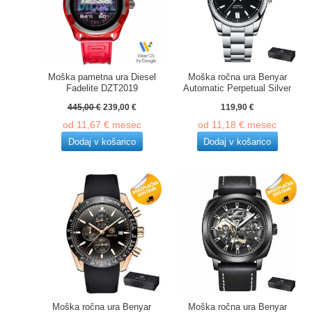
Moška pametna ura Diesel
Moška ročna ura Benyar
Fadelite DZT2019
Automatic Perpetual Silver
Izvirna
Trenutna
445,00
€
239,00
€
119,90
€
cena
cena
od
11,67
€
mesec
od
11,18
€
mesec
je
je:
bila:
239,00 €.
Dodaj v košarico
Dodaj v košarico
445,00 €.
Moška ročna ura Benyar
Moška ročna ura Benyar