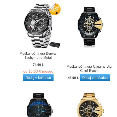
Moška ročna ura Benyar
Tachymetre Metal
74,90
€
Moška ročna ura Cagarny Big
Chief Black
od
13,63
€
mesec
Dodaj v košarico
Dodaj v košarico
48,90
€