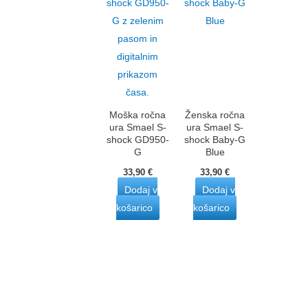
Moška ročna
Ženska ročna
ura Smael S-
ura Smael S-
shock GD950-
shock Baby-G
G
Blue
33,90
€
33,90
€
Dodaj v
Dodaj v
košarico
košarico