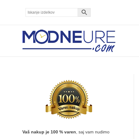
Skip
to
content
Vaš nakup je 100 % varen
, saj vam nudimo