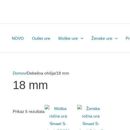
NOVO
Outlet ure
Moške ure
Ženske ure
P
Domov
/Debelina ohišja/18 mm
18 mm
Prikaz 5 rezultata