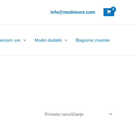
info@modneure.com
remium ure
Modni dodatki
Blagovne znamke