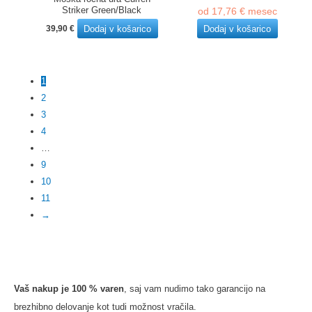
cena
cena
Striker Green/Black
od
17,76
€
mesec
je
je:
bila:
189,00 €.
Dodaj v košarico
Dodaj v košarico
39,90
€
299,00 €.
1
2
3
4
…
9
10
11
→
Vaš nakup je 100 % varen
, saj vam nudimo tako garancijo na
brezhibno delovanje kot tudi možnost vračila.