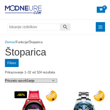
Skip
to
content
Main
Menu
Domov
/Funkcije/Štoparica
Štoparica
Filters
Prikazovanje 1–32 od 324 rezultata
-46%