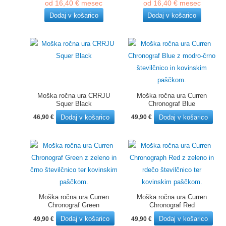
od
16,40
€
mesec
od
16,40
€
mesec
je
je:
je
je:
bila:
89,00 €.
bila:
89,00 €.
Dodaj v košarico
Dodaj v košarico
99,00 €.
99,00 €.
Moška ročna ura CRRJU
Moška ročna ura Curren
Squer Black
Chronograf Blue
Dodaj v košarico
Dodaj v košarico
46,90
€
49,90
€
Moška ročna ura Curren
Moška ročna ura Curren
Chronograf Green
Chronograf Red
Dodaj v košarico
Dodaj v košarico
49,90
€
49,90
€