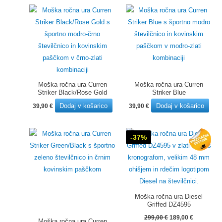
Moška ročna ura Curren
Moška ročna ura Curren
Striker Black/Rose Gold
Striker Blue
Dodaj v košarico
Dodaj v košarico
39,90
€
39,90
€
-37%
Moška ročna ura Diesel
Griffed DZ4595
Izvirna
Trenutna
299,00
€
189,00
€
Moška ročna ura Curren