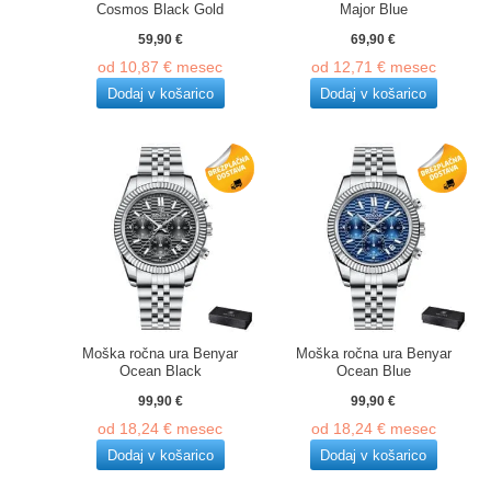
Cosmos Black Gold
Major Blue
59,90
€
69,90
€
od
10,87
€
mesec
od
12,71
€
mesec
Dodaj v košarico
Dodaj v košarico
Moška ročna ura Benyar
Moška ročna ura Benyar
Ocean Black
Ocean Blue
99,90
€
99,90
€
od
18,24
€
mesec
od
18,24
€
mesec
Dodaj v košarico
Dodaj v košarico