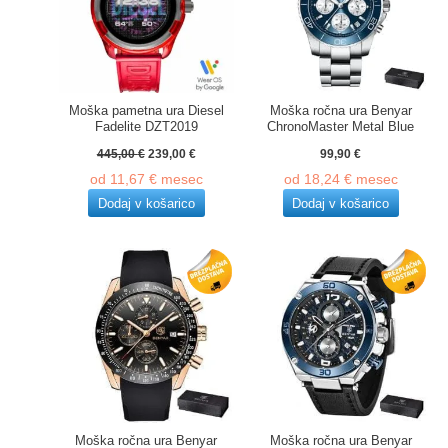
Moška pametna ura Diesel
Moška ročna ura Benyar
Fadelite DZT2019
ChronoMaster Metal Blue
Izvirna
Trenutna
445,00
€
239,00
€
99,90
€
cena
cena
od
11,67
€
mesec
od
18,24
€
mesec
je
je:
bila:
239,00 €.
Dodaj v košarico
Dodaj v košarico
445,00 €.
Moška ročna ura Benyar
Moška ročna ura Benyar