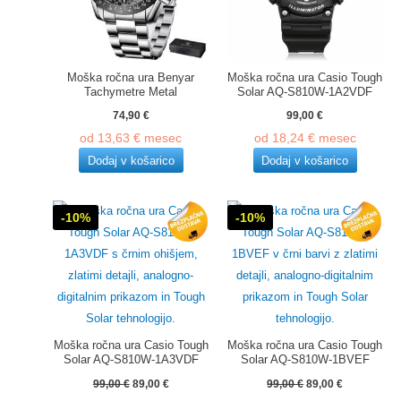
Moška ročna ura Benyar
Moška ročna ura Casio Tough
Tachymetre Metal
Solar AQ-S810W-1A2VDF
74,90
€
99,00
€
od
13,63
€
mesec
od
18,24
€
mesec
Dodaj v košarico
Dodaj v košarico
-10%
-10%
Moška ročna ura Casio Tough
Moška ročna ura Casio Tough
Solar AQ-S810W-1A3VDF
Solar AQ-S810W-1BVEF
Izvirna
Trenutna
Izvirna
Trenutna
99,00
€
89,00
€
99,00
€
89,00
€
cena
cena
cena
cena