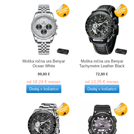
Moška ročna ura Benyar
Moška ročna ura Benyar
Ocean White
Tachymetre Leather Black
99,90
€
72,90
€
od
18,24
€
mesec
od
13,26
€
mesec
Dodaj v košarico
Dodaj v košarico