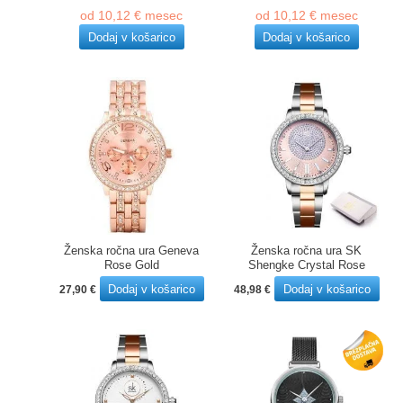
cena
cena
cena
cena
od
10,12
€
mesec
od
10,12
€
mesec
je
je:
je
je:
bila:
299,00 €.
bila:
299,00 €.
Dodaj v košarico
Dodaj v košarico
425,00 €.
439,00 €.
Ženska ročna ura Geneva
Ženska ročna ura SK
Rose Gold
Shengke Crystal Rose
Dodaj v košarico
Dodaj v košarico
27,90
€
48,98
€