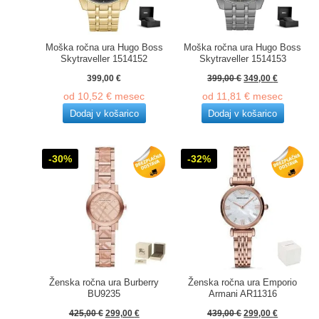
Moška ročna ura Hugo Boss
Moška ročna ura Hugo Boss
Skytraveller 1514152
Skytraveller 1514153
Izvirna
Trenutna
399,00
€
399,00
€
349,00
€
cena
cena
od
10,52
€
mesec
od
11,81
€
mesec
je
je:
bila:
349,00 €.
Dodaj v košarico
Dodaj v košarico
399,00 €.
-30%
-32%
Ženska ročna ura Burberry
Ženska ročna ura Emporio
BU9235
Armani AR11316
Izvirna
Trenutna
Izvirna
Trenutna
425,00
€
299,00
€
439,00
€
299,00
€