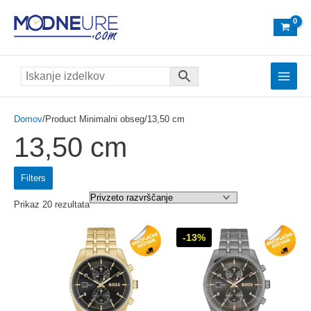
Skip
to
content
Main
Menu
Domov
/Product Minimalni obseg/13,50 cm
13,50 cm
Filters
Prikaz 20 rezultata
-13%