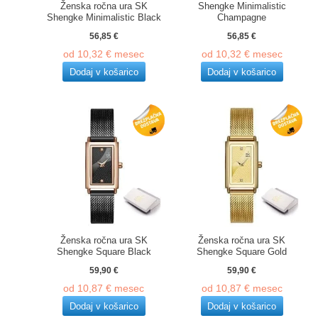
Ženska ročna ura SK
Shengke Minimalistic
Shengke Minimalistic Black
Champagne
56,85
€
56,85
€
od
10,32
€
mesec
od
10,32
€
mesec
Dodaj v košarico
Dodaj v košarico
Ženska ročna ura SK
Ženska ročna ura SK
Shengke Square Black
Shengke Square Gold
59,90
€
59,90
€
od
10,87
€
mesec
od
10,87
€
mesec
Dodaj v košarico
Dodaj v košarico