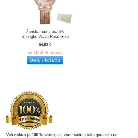
Ženska ročna ura SK
Shengke Wave Rose Gold
54,92
€
od
18,00
€
mesec
Dodaj v košarico
Vaš nakup je 100 % varen
, saj vam nudimo tako garancijo na