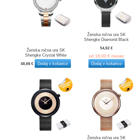
Ženska ročna ura SK
Shengke Diamond Black
54,92
€
Ženska ročna ura SK
Shengke Crystal White
od
18,00
€
mesec
Dodaj v košarico
Dodaj v košarico
48,98
€
Ženska ročna ura SK