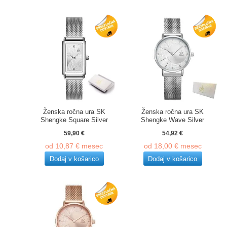
Ženska ročna ura SK
Ženska ročna ura SK
Shengke Square Silver
Shengke Wave Silver
59,90
€
54,92
€
od
10,87
€
mesec
od
18,00
€
mesec
Dodaj v košarico
Dodaj v košarico