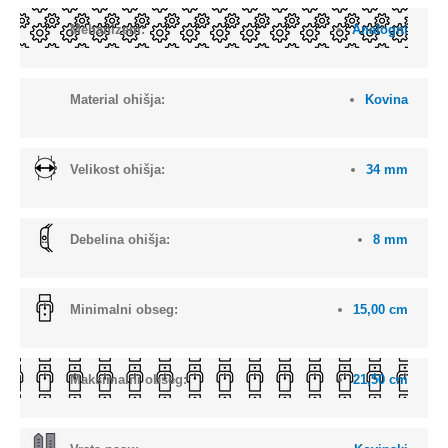
Mehanizem:
Analogni
Material ohišja:
Kovina
Velikost ohišja:
34 mm
Debelina ohišja:
8 mm
Minimalni obseg:
15,00 cm
Maksimalni obseg:
21,50 cm