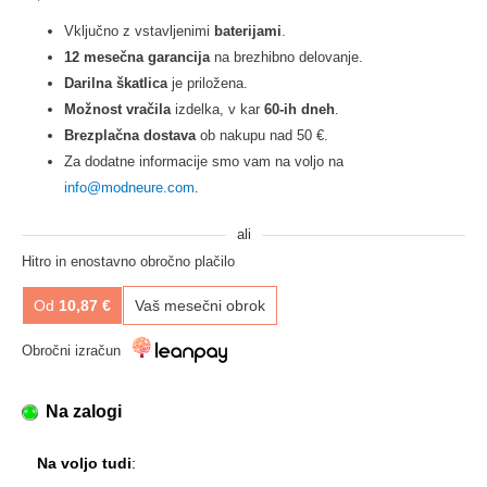
Vključno z vstavljenimi
baterijami
.
12 mesečna garancija
na brezhibno delovanje.
Darilna škatlica
je priložena.
Možnost vračila
izdelka, v kar
60-ih dneh
.
Brezplačna dostava
ob nakupu nad 50 €.
Za dodatne informacije smo vam na voljo na
info@modneure.com
.
ali
Hitro in enostavno obročno plačilo
Od
10,87
€
Vaš mesečni obrok
Obročni izračun
Na zalogi
Na voljo tudi
: