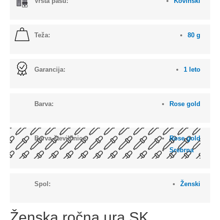
Vrsta pasu:
Kovinski
Teža:
80 g
Garancija:
1 leto
Barva:
Rose gold
Barva številčnice:
Rose gold
Srebrna
Spol:
Ženski
Ženska ročna ura SK