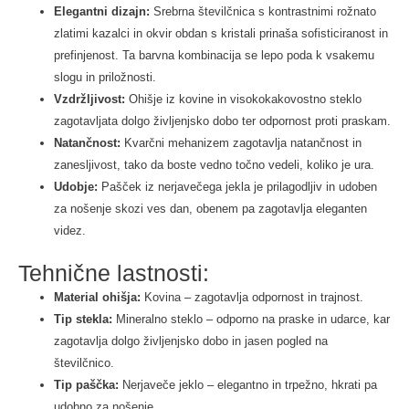
Elegantni dizajn:
Srebrna številčnica s kontrastnimi rožnato
zlatimi kazalci in okvir obdan s kristali prinaša sofisticiranost in
prefinjenost. Ta barvna kombinacija se lepo poda k vsakemu
slogu in priložnosti.
Vzdržljivost:
Ohišje iz kovine in visokokakovostno steklo
zagotavljata dolgo življenjsko dobo ter odpornost proti praskam.
Natančnost:
Kvarčni mehanizem zagotavlja natančnost in
zanesljivost, tako da boste vedno točno vedeli, koliko je ura.
Udobje:
Pašček iz nerjavečega jekla je prilagodljiv in udoben
za nošenje skozi ves dan, obenem pa zagotavlja eleganten
videz.
Tehnične lastnosti:
Material ohišja:
Kovina – zagotavlja odpornost in trajnost.
Tip stekla:
Mineralno steklo – odporno na praske in udarce, kar
zagotavlja dolgo življenjsko dobo in jasen pogled na
številčnico.
Tip paščka:
Nerjaveče jeklo – elegantno in trpežno, hkrati pa
udobno za nošenje.