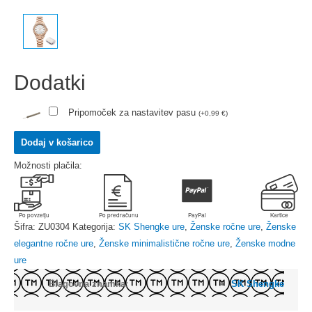
Dodatki
Pripomoček za nastavitev pasu
(
+
0,99
€
)
Dodaj v košarico
Možnosti plačila:
Šifra:
ZU0304
Kategorija:
SK Shengke ure
,
Ženske ročne ure
,
Ženske
elegantne ročne ure
,
Ženske minimalistične ročne ure
,
Ženske modne
ure
Blagovna znamka:
SK Shengke