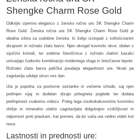
Shengke Charm Rose Gold
Odkrijte izjemno eleganco z žensko ročno uro SK Shengke Charm
Rose Gold. Ženska ročna ura SK Shengke Charm Rose Gold je
idealna izbira za sodobne ženske, ki želijo izstopati z sofisticiranim
dizajnom in rožnato zlato barvo. Njen okrogel kovinski okvir, obdan s
sijočimi kristali, ter srebrna številčnica z rožnato zlatimi kazalci
ustvarjajo čudovito kombinacijo modernega sloga in brezčasne lepote.
Rožnato zlata barva paščka poudarja elegantnost ure, hkrati pa
zagotavlja udobje skozi ves dan.
Ura je popolna za poslovne sestanke in večerne izhode, saj njen
prefinjen sijaj in dodelan dizajn pritegneta poglede ter dodata
prefinjenost vsakemu videzu. Poleg tega visokokakovostno kovinsko
ohišje in mineralno steklo zagotavljata dolgotrajno vzdržljivost in
odpornost proti praskam, kar pomeni, da bo vaša ura vedno videti kot
nova.
Lastnosti in prednosti ure: