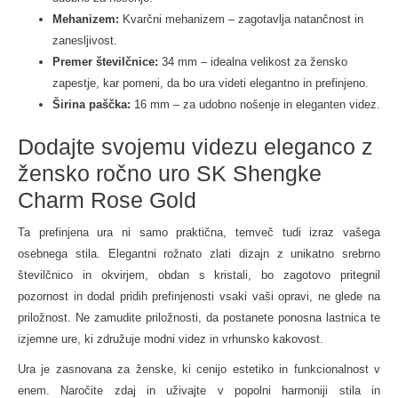
Mehanizem:
Kvarčni mehanizem – zagotavlja natančnost in
zanesljivost.
Premer številčnice:
34 mm – idealna velikost za žensko
zapestje, kar pomeni, da bo ura videti elegantno in prefinjeno.
Širina paščka:
16 mm – za udobno nošenje in eleganten videz.
Dodajte svojemu videzu eleganco z
žensko ročno uro SK Shengke
Charm Rose Gold
Ta prefinjena ura ni samo praktična, temveč tudi izraz vašega
osebnega stila. Elegantni rožnato zlati dizajn z unikatno srebrno
številčnico in okvirjem, obdan s kristali, bo zagotovo pritegnil
pozornost in dodal pridih prefinjenosti vsaki vaši opravi, ne glede na
priložnost. Ne zamudite priložnosti, da postanete ponosna lastnica te
izjemne ure, ki združuje modni videz in vrhunsko kakovost.
Ura je zasnovana za ženske, ki cenijo estetiko in funkcionalnost v
enem. Naročite zdaj in uživajte v popolni harmoniji stila in