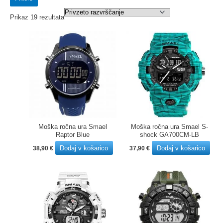
Prikaz 19 rezultata
Moška ročna ura Smael
Moška ročna ura Smael S-
Raptor Blue
shock GA700CM-LB
Dodaj v košarico
Dodaj v košarico
38,90
€
37,90
€