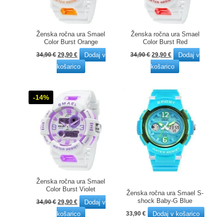
Ženska ročna ura Smael
Ženska ročna ura Smael
Color Burst Orange
Color Burst Red
Izvirna
Trenutna
Izvirna
Trenutna
Dodaj v
Dodaj v
34,90
€
29,90
€
34,90
€
29,90
€
cena
cena
cena
cena
košarico
košarico
je
je:
je
je:
bila:
29,90 €.
bila:
29,90 €.
34,90 €.
34,90 €.
-14%
Ženska ročna ura Smael
Color Burst Violet
Ženska ročna ura Smael S-
Izvirna
Trenutna
shock Baby-G Blue
Dodaj v
34,90
€
29,90
€
cena
cena
košarico
Dodaj v košarico
33,90
€
je
je: