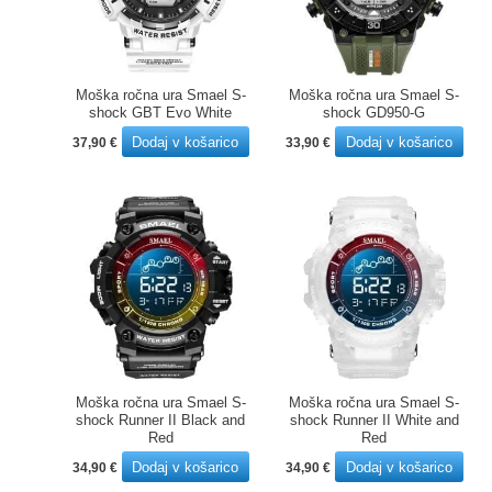
Moška ročna ura Smael S-
Moška ročna ura Smael S-
shock GBT Evo White
shock GD950-G
Dodaj v košarico
Dodaj v košarico
37,90
€
33,90
€
Moška ročna ura Smael S-
Moška ročna ura Smael S-
shock Runner II Black and
shock Runner II White and
Red
Red
Dodaj v košarico
Dodaj v košarico
34,90
€
34,90
€