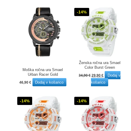
-14%
Ženska ročna ura Smael
Color Burst Green
Moška ročna ura Smael
Izvirna
Trenutna
Urban Racer Gold
Dodaj v
34,90
€
29,90
€
cena
cena
Dodaj v košarico
košarico
46,90
€
je
je:
bila:
29,90 €.
34,90 €.
-14%
-14%