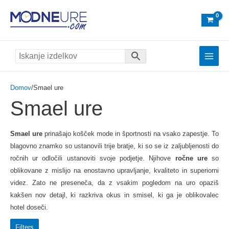
Skip
to
content
Main
Menu
Domov
/Smael ure
Smael ure
Smael ure
prinašajo košček mode in športnosti na vsako zapestje. To
blagovno znamko so ustanovili trije bratje, ki so se iz zaljubljenosti do
ročnih ur odločili ustanoviti svoje podjetje. Njihove
ročne ure
so
oblikovane z mislijo na enostavno upravljanje, kvaliteto in superiorni
videz. Zato ne preseneča, da z vsakim pogledom na uro opaziš
kakšen nov detajl, ki razkriva okus in smisel, ki ga je oblikovalec
hotel doseči.
Filters