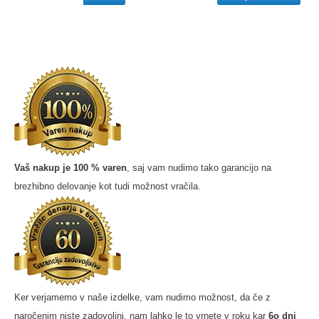
bila:
29,90 €.
34,90 €.
Vaš nakup je 100 % varen
, saj vam nudimo tako garancijo na
brezhibno delovanje kot tudi možnost vračila.
Ker verjamemo v naše izdelke, vam nudimo možnost, da če z
naročenim niste zadovoljni, nam lahko le to vrnete v roku kar
6o dni