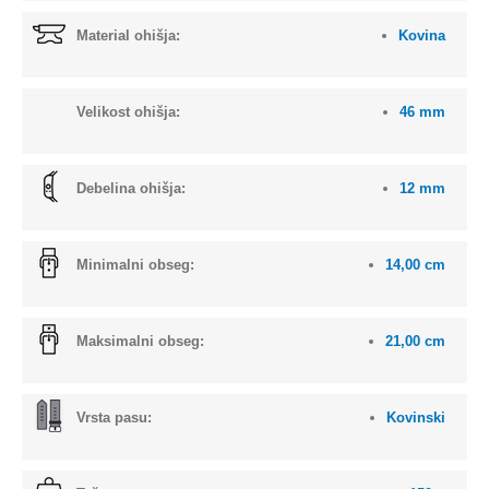
Material ohišja:
Kovina
Velikost ohišja:
46 mm
Debelina ohišja:
12 mm
Minimalni obseg:
14,00 cm
Maksimalni obseg:
21,00 cm
Vrsta pasu:
Kovinski