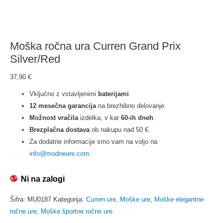
Moška ročna ura Curren Grand Prix
Silver/Red
37,90
€
Vključno z vstavljenimi
baterijami
.
12 mesečna garancija
na brezhibno delovanje.
Možnost vračila
izdelka, v kar
60-ih dneh
.
Brezplačna dostava
ob nakupu nad 50 €.
Za dodatne informacije smo vam na voljo na
info@modneure.com
.
Ni na zalogi
Šifra:
MU0187
Kategorija:
Curren ure
,
Moške ure
,
Moške elegantne
ročne ure
,
Moške športne ročne ure