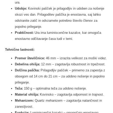
ura.
Udobje:
Kovinski pašček je prilagodljiv in udoben za nošenje
skozi ves dan. Prilagoditev paščka je enostavna, saj lahko
odstranite zatič in odvzamete potrebno število členov za
popolno prileganje.
Praktičnost:
Ura ima luminiscenčne kazalce, kar omogoča
enostavno odčitavanje časa tudi v temi.
Tehnične lastnosti:
Premer številčnice:
46 mm – izrazita velikost za moški videz.
Debelina ohišja:
12 mm – zagotavlja robustnost in trpežnost.
Dolžina paščka:
Prilagodljiv pašček – primerno za zapestja z
obsegom od 14 cm do 21 cm – za udobno nošenje in popolno
prileganje.
Teža:
150 g – optimalna teža za udobno nošenje.
Material ohišja:
Kovinsko – zagotavlja odpornost in trajnost.
Mehanizem:
Quartz mehanizem – zagotavlja natančnost in
zanesljivost.
Funkcije:
Luminiscenčni kazalci – omogočajo enostavno