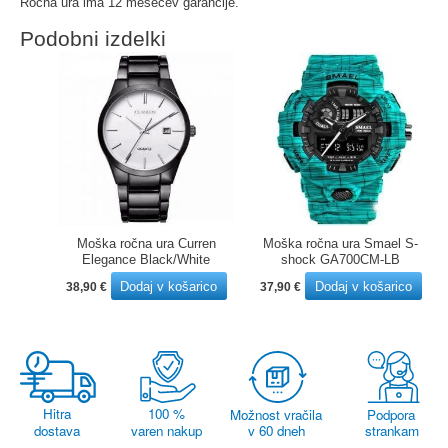
Ročna ura ima 12 mesecev garancije.
Podobni izdelki
Moška ročna ura Curren
Moška ročna ura Smael S-
Elegance Black/White
shock GA700CM-LB
Dodaj v košarico
Dodaj v košarico
38,90
€
37,90
€