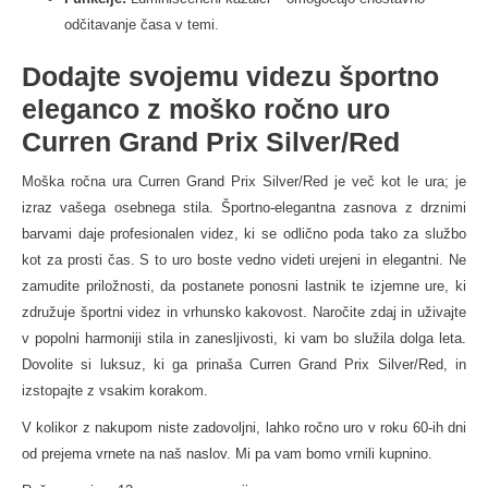
odčitavanje časa v temi.
Dodajte svojemu videzu športno
eleganco z moško ročno uro
Curren Grand Prix Silver/Red
Moška ročna ura Curren Grand Prix Silver/Red je več kot le ura; je
izraz vašega osebnega stila. Športno-elegantna zasnova z drznimi
barvami daje profesionalen videz, ki se odlično poda tako za službo
kot za prosti čas. S to uro boste vedno videti urejeni in elegantni. Ne
zamudite priložnosti, da postanete ponosni lastnik te izjemne ure, ki
združuje športni videz in vrhunsko kakovost. Naročite zdaj in uživajte
v popolni harmoniji stila in zanesljivosti, ki vam bo služila dolga leta.
Dovolite si luksuz, ki ga prinaša Curren Grand Prix Silver/Red, in
izstopajte z vsakim korakom.
V kolikor z nakupom niste zadovoljni, lahko ročno uro v roku 60-ih dni
od prejema vrnete na naš naslov. Mi pa vam bomo vrnili kupnino.