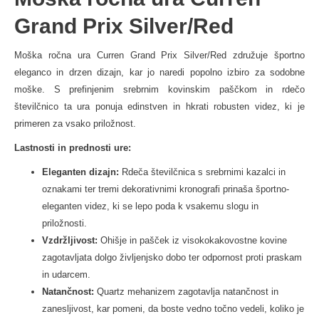
Grand Prix Silver/Red
Moška ročna ura Curren Grand Prix Silver/Red združuje športno
eleganco in drzen dizajn, kar jo naredi popolno izbiro za sodobne
moške. S prefinjenim srebrnim kovinskim paščkom in rdečo
številčnico ta ura ponuja edinstven in hkrati robusten videz, ki je
primeren za vsako priložnost.
Lastnosti in prednosti ure:
Eleganten dizajn:
Rdeča številčnica s srebrnimi kazalci in
oznakami ter tremi dekorativnimi kronografi prinaša športno-
eleganten videz, ki se lepo poda k vsakemu slogu in
priložnosti.
Vzdržljivost:
Ohišje in pašček iz visokokakovostne kovine
zagotavljata dolgo življenjsko dobo ter odpornost proti praskam
in udarcem.
Natančnost:
Quartz mehanizem zagotavlja natančnost in
zanesljivost, kar pomeni, da boste vedno točno vedeli, koliko je