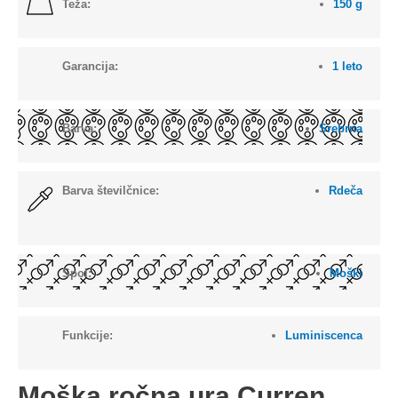
Teža:
150 g
Garancija:
1 leto
Barva:
Srebrna
Barva številčnice:
Rdeča
Spol:
Moški
Funkcije:
Luminiscenca
Moška ročna ura Curren