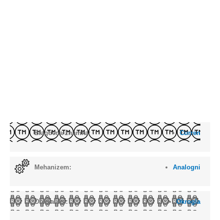
Blagovna znamka:
Curren
Mehanizem:
Analogni
Oblika ure:
Okrogla